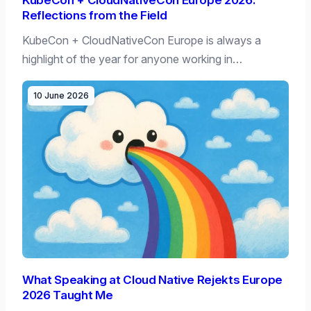
KubeCon + CloudNativeCon Europe 2026:
Reflections from the Field
KubeCon + CloudNativeCon Europe is always a
highlight of the year for anyone working in…
10 June 2026
What Speaking at Cloud Native Rejekts Europe
2026 Taught Me