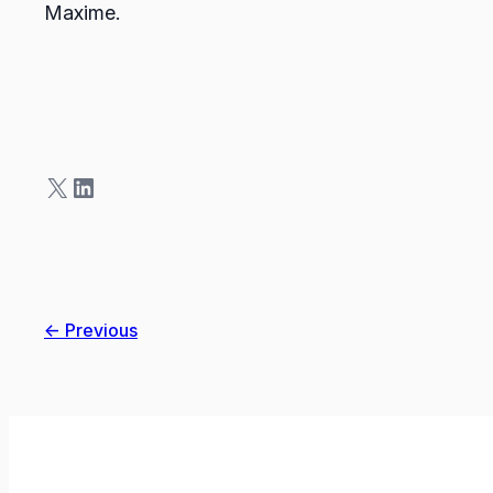
Maxime.
X
LinkedIn
← Previous