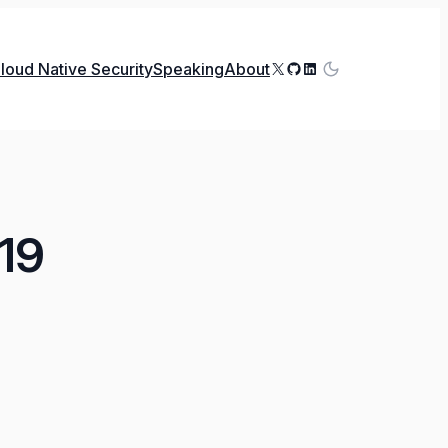
X
GitHub
LinkedIn
loud Native Security
Speaking
About
19