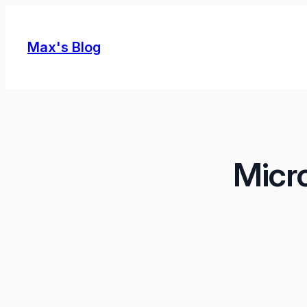
Skip
to
Max's Blog
content
Micr