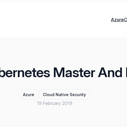
Azure
C
ubernetes Master And
Azure
Cloud Native Security
19 February 2019