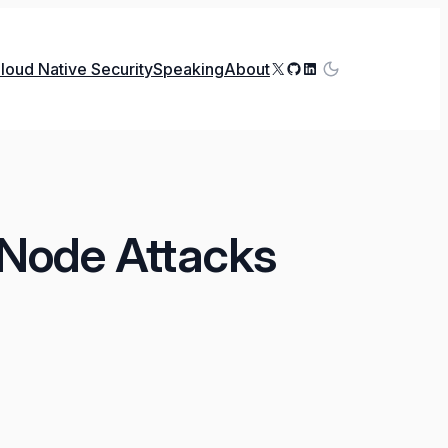
X
GitHub
LinkedIn
loud Native Security
Speaking
About
 Node Attacks