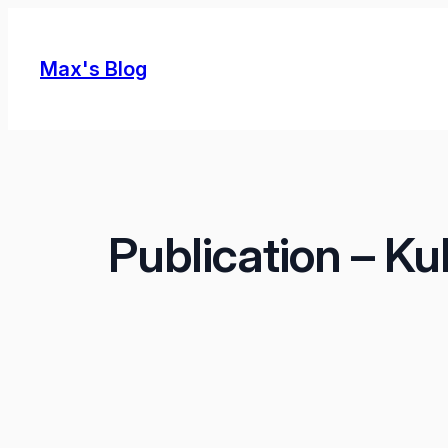
Skip
to
Max's Blog
content
Publication – K