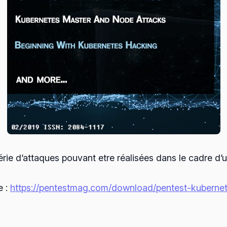
rie d’attaques pouvant etre réalisées dans le cadre d’un
e :
https://pentestmag.com/download/pentest-kubernete