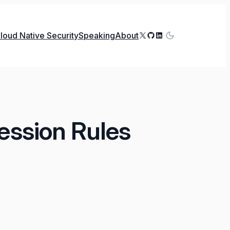
X
GitHub
LinkedIn
loud Native Security
Speaking
About
ession Rules