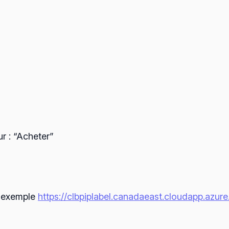
ur : “Acheter”
n exemple
https://clbpiplabel.canadaeast.cloudapp.azur