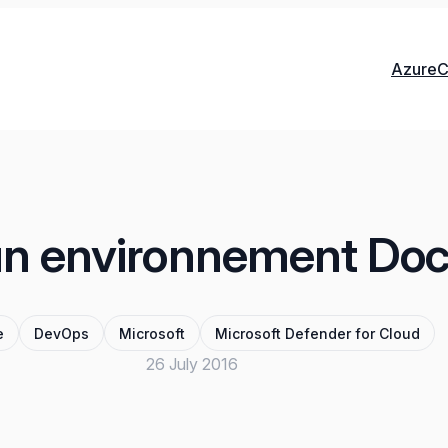
Azure
C
un environnement Do
e
DevOps
Microsoft
Microsoft Defender for Cloud
26 July 2016