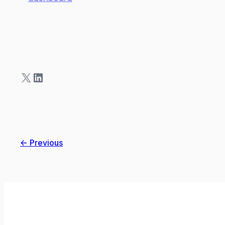
X
LinkedIn
← Previous