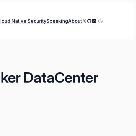
X
GitHub
LinkedIn
loud Native Security
Speaking
About
cker DataCenter