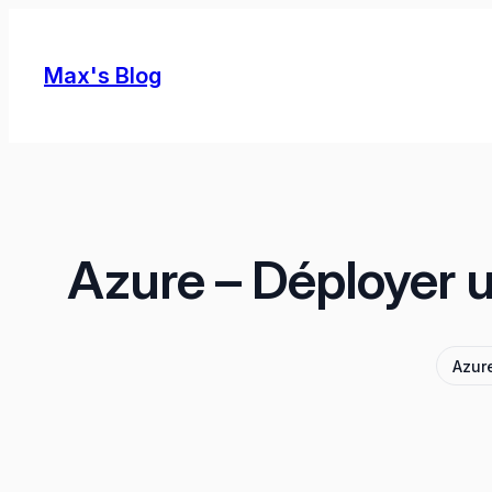
Skip
to
Max's Blog
content
Azure – Déployer 
Azur