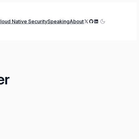
X
GitHub
LinkedIn
loud Native Security
Speaking
About
er