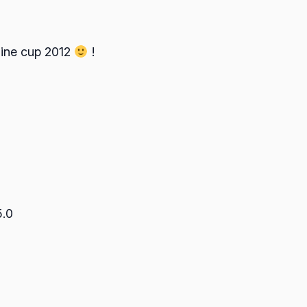
agine cup 2012
!
5.0