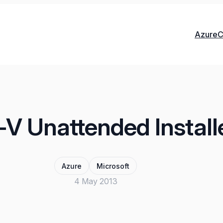
Azure
C
V Unattended Install
Azure
Microsoft
4 May 2013