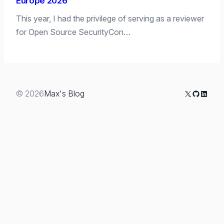
Europe 2026
This year, I had the privilege of serving as a reviewer
for Open Source SecurityCon…
X
GitHub
Linked
© 2026
Max's Blog