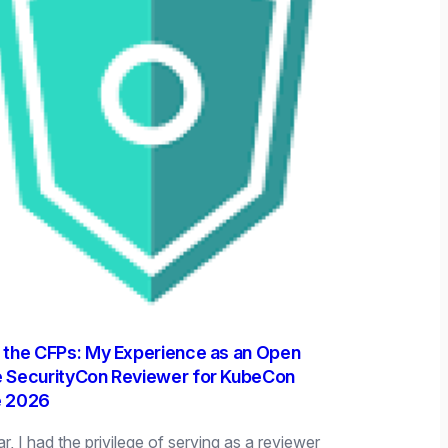
 the CFPs: My Experience as an Open
 SecurityCon Reviewer for KubeCon
e 2026
r, I had the privilege of serving as a reviewer