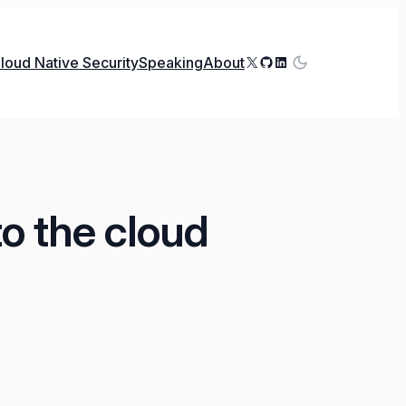
X
GitHub
LinkedIn
loud Native Security
Speaking
About
o the cloud