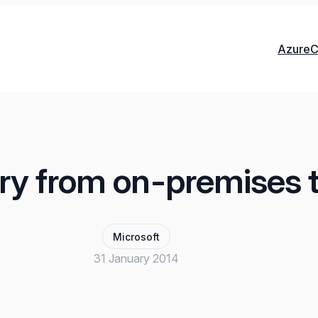
Azure
C
ory from on-premises t
Microsoft
31 January 2014