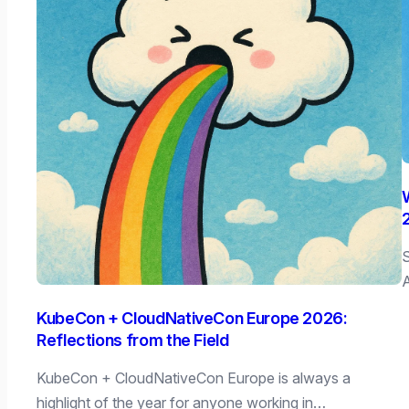
S
A
KubeCon + CloudNativeCon Europe 2026:
Reflections from the Field
KubeCon + CloudNativeCon Europe is always a
highlight of the year for anyone working in…