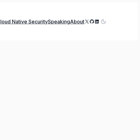
X
GitHub
LinkedIn
loud Native Security
Speaking
About