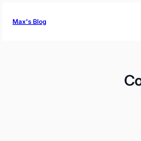
Skip
to
Max's Blog
content
Co