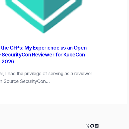
 the CFPs: My Experience as an Open
 SecurityCon Reviewer for KubeCon
e 2026
r, I had the privilege of serving as a reviewer
en Source SecurityCon…
X
GitHub
LinkedIn