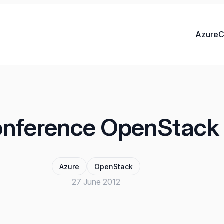
Azure
C
nference OpenStack
Azure
OpenStack
27 June 2012