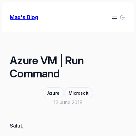
Skip
to
Max's Blog
content
Azure VM | Run
Command
Azure
Microsoft
13 June 2018
Salut,